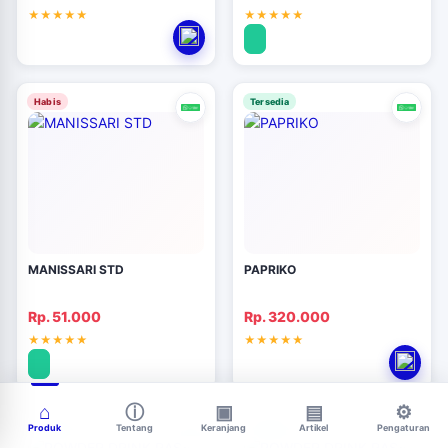
Habis
Tersedia
MANISSARI STD
PAPRIKO
Rp. 51.000
Rp. 320.000
Tersedia
Tersedia
Produk
Tentang
Keranjang
Artikel
Pengaturan